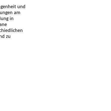
angenheit und
hrungen am
lung in
rane
chiedlichen
nd zu