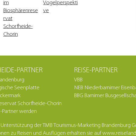
EIDE-PARTNER
REISE-PARTNER
randenburg
VBB
ische Seenplatte
NEB Niederbarnimer Eisen
Uckermark
BBG Barnimer Busgesellscha
eservat Schorfheide-Chorin
-Partner werden
 Unterstützung der TMB Tourismus-Marketing Brandenburg
nen zu Reisen und Ausflügen erhalten sie auf www.reisela