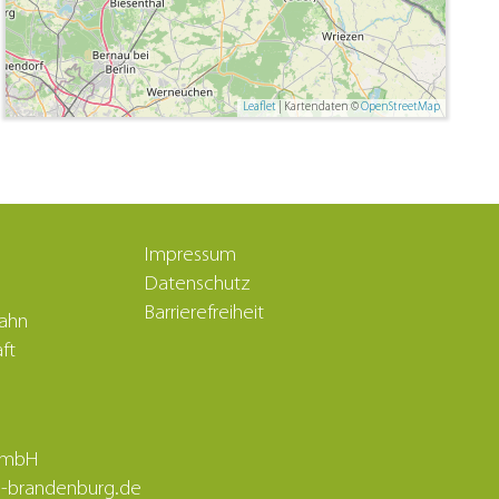
Leaflet
| Kartendaten ©
OpenStreetMap
Impressum
Datenschutz
Barrierefreiheit
bahn
ft
 GmbH
nd-brandenburg.de