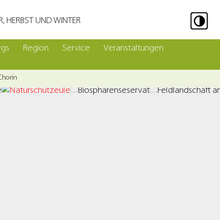
R, HERBST UND WINTER
egs
Region
Service
Veranstaltungen
Chorin