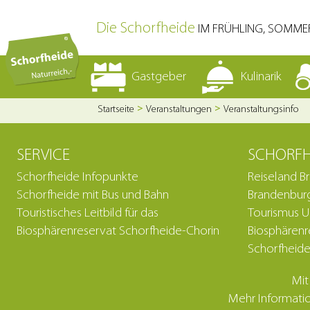
Die Schorfheide
IM FRÜHLING, SOMME
Gastgeber
Kulinarik
Startseite
Veranstaltungen
Veranstaltungsinfo
SERVICE
SCHORFH
Schorfheide Infopunkte
Reiseland B
Schorfheide mit Bus und Bahn
Brandenburg
Touristisches Leitbild für das
Tourismus 
Biosphärenreservat Schorfheide-Chorin
Biosphärenr
Schorfheide
Mit
Mehr Informatio