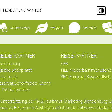
R, HERBST UND WINTER
Unterwegs
Region
Service
EIDE-PARTNER
REISE-PARTNER
randenburg
VBB
ische Seenplatte
NEB Niederbarnimer Eisen
Uckermark
BBG Barnimer Busgesellscha
eservat Schorfheide-Chorin
-Partner werden
 Unterstützung der TMB Tourismus-Marketing Brandenburg
nen zu Reisen und Ausflügen erhalten sie auf www.reisela