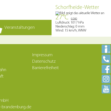
Schorfheide-Wetter
27°C
© DWD
Luftdruck: 1017 hPa
Niederschlag: 0 mm
Veranstaltungen
Wind: 15 km/h, WNW
Impressum
Datenschutz
Barrierefreiheit
bahn
ft
 GmbH
nd-brandenburg.de